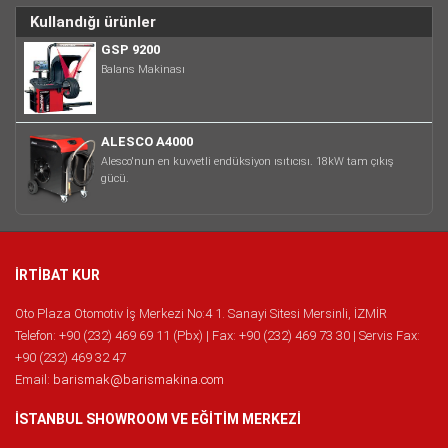
Kullandığı ürünler
GSP 9200
Balans Makinası
ALESCO A4000
Alesco'nun en kuvvetli endüksiyon ısıtıcısı. 18kW tam çıkış
gücü.
İRTİBAT KUR
Oto Plaza Otomotiv İş Merkezi No:4 1. Sanayi Sitesi Mersinli, İZMİR
Telefon: +90 (232) 469 69 11 (Pbx) | Fax: +90 (232) 469 73 30 | Servis Fax:
+90 (232) 469 32 47
Email:
barismak@barismakina.com
İSTANBUL SHOWROOM VE EĞİTİM MERKEZİ